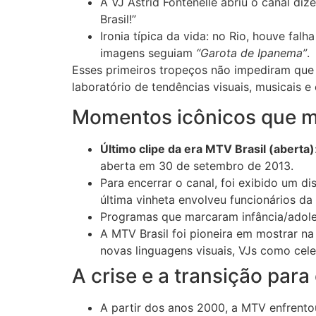
A VJ Astrid Fontenelle abriu o canal di
Brasil!”
Ironia típica da vida: no Rio, houve fa
imagens seguiam
“Garota de Ipanema”
.
Esses primeiros tropeços não impediram que a
laboratório de tendências visuais, musicais e 
Momentos icônicos que 
Último clipe da era MTV Brasil (aberta)
aberta em 30 de setembro de 2013.
Para encerrar o canal, foi exibido um 
última vinheta envolveu funcionários d
Programas que marcaram infância/adol
A MTV Brasil foi pioneira em mostrar na
novas linguagens visuais, VJs como cele
A crise e a transição par
A partir dos anos 2000, a MTV enfrento