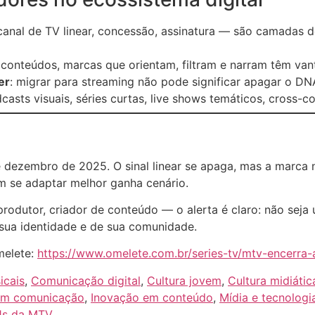
 canal de TV linear, concessão, assinatura — são camadas d
 conteúdos, marcas que orientam, filtram e narram têm va
er
: migrar para streaming não pode significar apagar o DN
dcasts visuais, séries curtas, live shows temáticos, cross-c
e dezembro de 2025. O sinal linear se apaga, mas a marca
em se adaptar melhor ganha cenário.
odutor, criador de conteúdo — o alerta é claro: não seja 
e sua identidade e de sua comunidade.
Omelete:
https://www.omelete.com.br/series-tv/mtv-encerra-a
icais
,
Comunicação digital
,
Cultura jovem
,
Cultura midiátic
em comunicação
,
Inovação em conteúdo
,
Mídia e tecnologi
Js da MTV