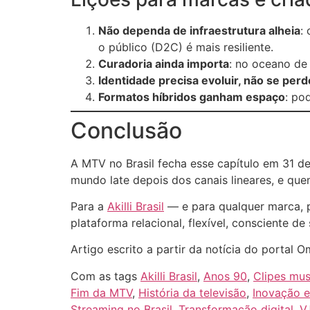
Não dependa de infraestrutura alheia
:
o público (D2C) é mais resiliente.
Curadoria ainda importa
: no oceano de
Identidade precisa evoluir, não se perd
Formatos híbridos ganham espaço
: po
Conclusão
A MTV no Brasil fecha esse capítulo em 31 d
mundo late depois dos canais lineares, e qu
Para a
Akilli Brasil
— e para qualquer marca, pr
plataforma relacional, flexível, consciente d
Artigo escrito a partir da notícia do portal 
Com as tags
Akilli Brasil
,
Anos 90
,
Clipes mus
Fim da MTV
,
História da televisão
,
Inovação 
Streaming no Brasil
,
Transformação digital
,
V