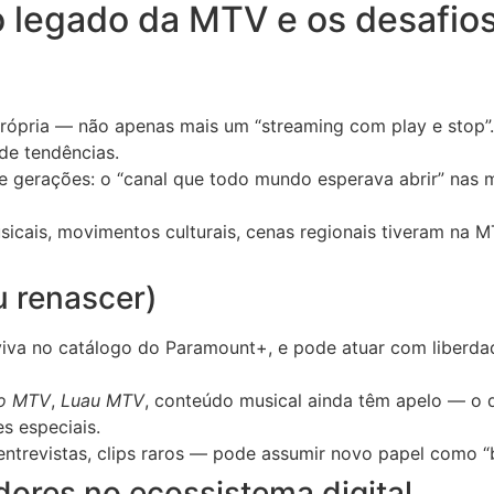
 o legado da MTV e os desafi
rópria — não apenas mais um “streaming com play e stop”.
 de tendências.
gerações: o “canal que todo mundo esperava abrir” nas m
usicais, movimentos culturais, cenas regionais tiveram na M
u renascer)
 viva no catálogo do Paramount+, e pode atuar com liberda
co MTV
,
Luau MTV
, conteúdo musical ainda têm apelo — o 
es especiais.
ntrevistas, clips raros — pode assumir novo papel como “b
dores no ecossistema digital