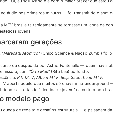
zendo: “Oi, eu sou Astrid e é com o maior prazer que estou 
lha no áudio nos primeiros minutos — foi transmitido o som 
 MTV brasileira rapidamente se tornasse um ícone de contra
estéticas jovens.
marcaram gerações
:
“Maracatu Atômico”
(Chico Science & Nação Zumbi) foi o
discurso de despedida por Astrid Fontenelle — quem havia 
a emissora, com
“Ôrra Meu”
(Rita Lee) ao fundo.
escência:
Riff MTV
,
Album MTV
,
Beija Sapo
,
Luau MTV
.
 TV aberta aquilo que muitos só criavam no underground — 
bridades — criando “identidade jovem” na cultura pop brasi
a o modelo pago
u queda de receita e desafios estruturais — a paisagem da