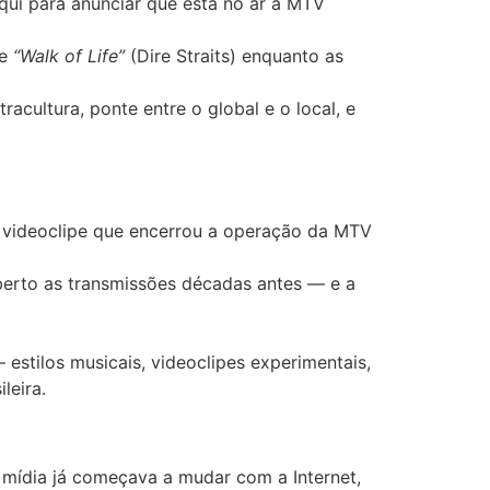
aqui para anunciar que está no ar a MTV
de
“Walk of Life”
(Dire Straits) enquanto as
cultura, ponte entre o global e o local, e
 videoclipe que encerrou a operação da MTV
aberto as transmissões décadas antes — e a
estilos musicais, videoclipes experimentais,
leira.
 mídia já começava a mudar com a Internet,