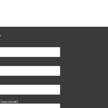
O
(opcional)