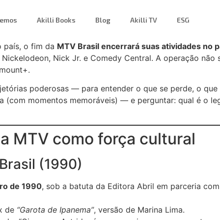
zemos
Akilli Books
Blog
Akilli TV
ESG
 país, o fim da
MTV Brasil encerrará suas atividades no p
 Nickelodeon, Nick Jr. e Comedy Central. A operação não
amount+.
ajetórias poderosas — para entender o que se perde, o que
ia (com momentos memoráveis) — e perguntar: qual é o leg
a MTV como força cultural
rasil (1990)
ro de 1990
, sob a batuta da Editora Abril em parceria com
ix de
“Garota de Ipanema”
, versão de Marina Lima.