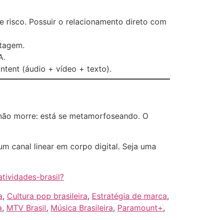
e risco. Possuir o relacionamento direto com
ntagem.
A.
ontent (áudio + vídeo + texto).
 não morre: está se metamorfoseando. O
um canal linear em corpo digital. Seja uma
tividades-brasil?
a
,
Cultura pop brasileira
,
Estratégia de marca
,
a
,
MTV Brasil
,
Música Brasileira
,
Paramount+
,