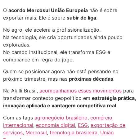
O
acordo Mercosul União Europeia
não é sobre
exportar mais. Ele é sobre
subir de liga
.
No agro, ele acelera a profissionalização.
Na tecnologia, ele cria oportunidades ainda pouco
exploradas.
No campo institucional, ele transforma ESG e
compliance em regra do jogo.
Quem se posicionar agora não está pensando no
próximo trimestre, mas nas
próximas décadas
.
Na Akilli Brasil,
acompanhamos esses movimentos
para
transformar contexto geopolítico em
estratégia prática,
inovação aplicada e vantagem competitiva real
.
Com as tags
agronegócio brasileiro
,
comércio
internacional
,
economia digital
,
ESG
,
exportação de
serviços
,
Mercosul
,
tecnologia brasileira
,
União