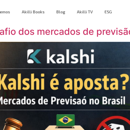
zemos
Akilli Books
Blog
Akilli TV
ESG
afio dos mercados de previsão