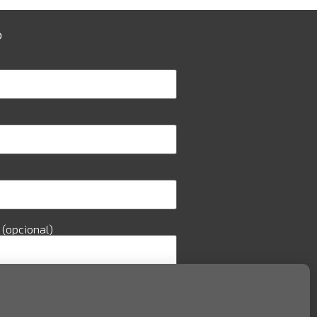
O
(opcional)