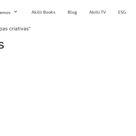
Akilli Books
Blog
Akilli TV
ESG
zemos
as criativas”
s