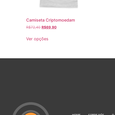
Camiseta Criptomoedam
R$
72,40
R$
69,90
Ver opções
HOME
SOBRE NÓS
O