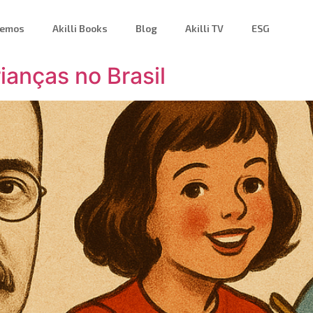
zemos
Akilli Books
Blog
Akilli TV
ESG
ianças no Brasil