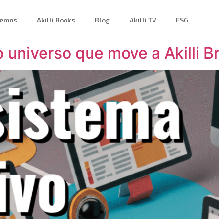
zemos
Akilli Books
Blog
Akilli TV
ESG
 universo que move a Akilli Br